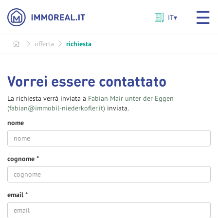
☰
IT
▾
SCEGLI
LINGUA
offerta
richiesta
Vorrei essere contattato
La richiesta verrà inviata a
Fabian Mair unter der Eggen
(fabian@immobil-niederkofler.it)
inviata.
nome
cognome
*
email
*