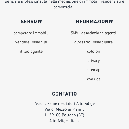
perizia e professionalità nella mediazione di immobili residenziali e
commerciali.
SERVIZI
▾
INFORMAZIONI
▾
comperare immobili
SMV - associazione agenti
vendere immobile
glossario immobiliare
il tuo agente
colofon
privacy
sitemap
cookies
CONTATTO
Associazione mediatori Alto Adige
Via di Mezzo ai Piani 5
I - 39100
Bolzano (BZ)
Alto Adige - Italia