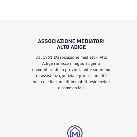
ASSOCIAZIONE MEDIATORI
ALTO ADIGE
Dal 1951 l’Associazione mediatori Alto
Adige riunisce i migliori agenti
immobiliari della provincia ed è sinonimo
di assistenza, perizia e professionalità
nella mediazione di immobili residenziali
e commerciali.