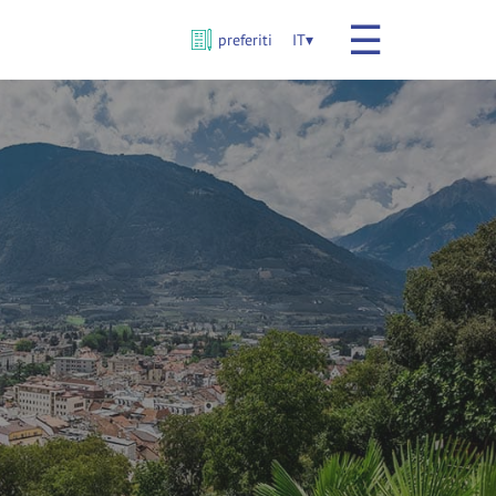
☰
preferiti
IT
▾
SCEGLI
LINGUA