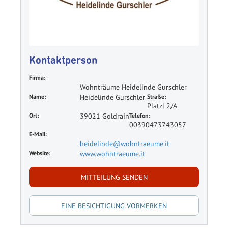
Kontaktperson
Firma:
Wohnträume Heidelinde Gurschler
Name:
Heidelinde Gurschler
Straße:
Platzl 2/A
Ort:
39021 Goldrain
Telefon:
00390473743057
E-Mail:
heidelinde@wohntraeume.it
Website:
www.wohntraeume.it
MITTEILUNG SENDEN
EINE BESICHTIGUNG VORMERKEN