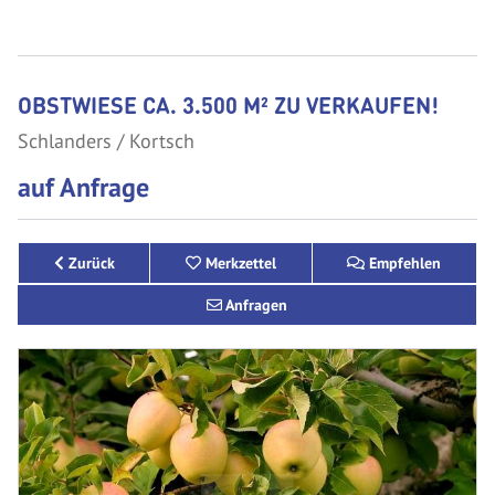
OBSTWIESE CA. 3.500 M² ZU VERKAUFEN!
Schlanders
Kortsch
auf Anfrage
Zurück
Merkzettel
Empfehlen
Anfragen